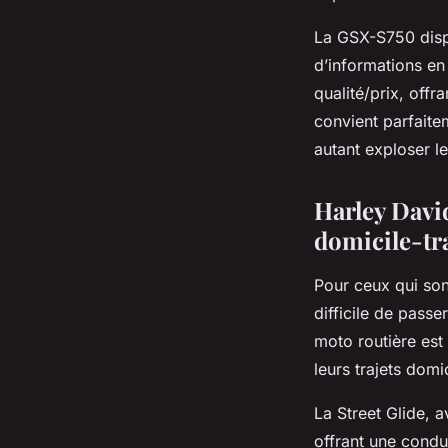
La GSX-S750 dispo
d’informations en 
qualité/prix, offr
convient parfait
autant exploser l
Harley David
domicile-tr
Pour ceux qui son
difficile de passe
moto routière est 
leurs trajets domic
La Street Glide, 
offrant une condui