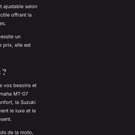
t ajustable selon
tile offrant la
es.
cessite un
prix, elle est
 ?
e vos besoins et
Yamaha MT-07
nfort, la Suzuki
nt le luxe et le
sent.
ids de la moto,