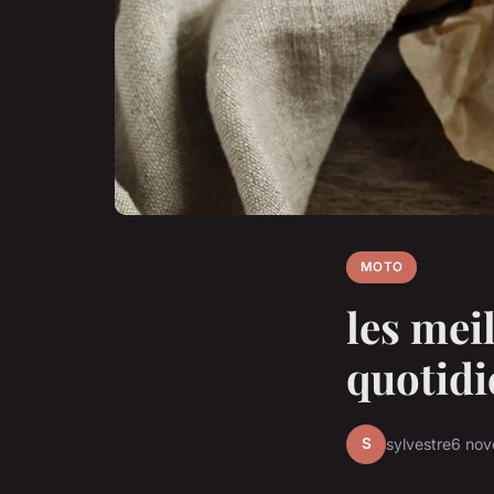
MOTO
les mei
quotidi
S
sylvestre
6 no