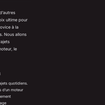
 d’autres
oix ultime pour
ovice à la
s. Nous allons
ajets
oteur, le
n
jets quotidiens.
s d’un moteur
alement
tage