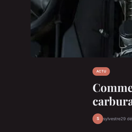
ACTU
Comment
carbura
S
sylvestre
29 d