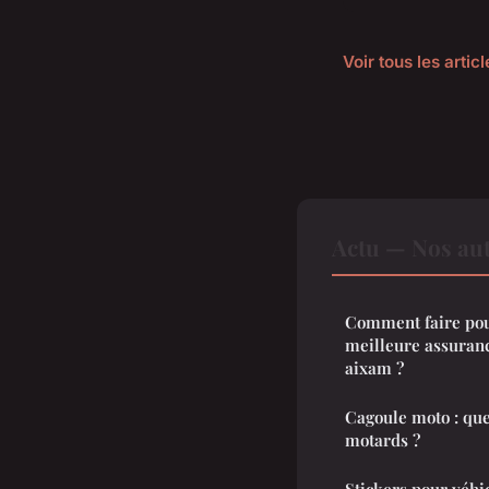
Voir tous les artic
Actu — Nos aut
Comment faire pour
meilleure assuranc
aixam ?
Cagoule moto : que
motards ?
Stickers pour véhic