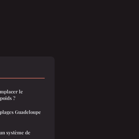
emplacer le
poids ?
s plages Guadeloupe
 un système de