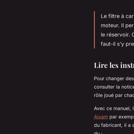
Le filtre à c
moteur. Il pe
le réservoir.
faut-il s’y p
Lire les ins
Pour changer des 
consulter la noti
rôle joué par cha
Avec ce manuel, l
Aixam
par exemple
du fabricant, il a
du :