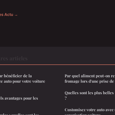
les Actu →
res articles
 bénéficier de la
Par quel aliment peut-on r
e auto pour votre voiture
fromage lors d'une prise de 
Quelles sont les plus belle
ls avantages pour les
?
Customisez votre auto avec
ules : quelles sont les
sonorisation voiture