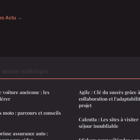
les Actu →
a même rubrique
 voiture ancienne : les
Agile : Clé du succès grâce à 
dérer
collaboration et l'adaptabili
projet
 moto : parcours et conseils
Calcutta : Les sites à visite
séjour inoubliable
prime assurance auto :
pour vous aider
Stickers pour véhicules : qu