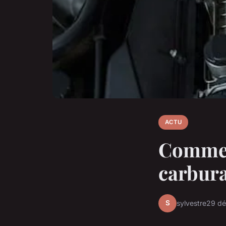
ACTU
Comment
carbura
S
sylvestre
29 d