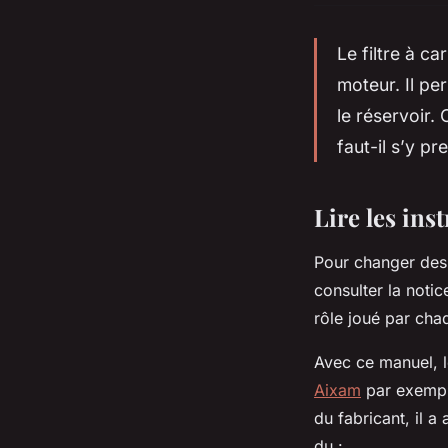
Le filtre à c
moteur. Il pe
le réservoir.
faut-il s’y p
Lire les ins
Pour changer des 
consulter la noti
rôle joué par cha
Avec ce manuel, l
Aixam
par exemple
du fabricant, il a
du :